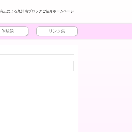
有志による九州南ブロックご紹介ホームページ
体験談
リンク集