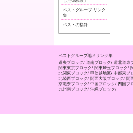
した体験談」
ベストグループ リンク
集
ベストの指針
ベストグループ地区リンク集
道央ブロック
/
道南ブロック
/
道北道東
関東東京ブロック
/
関東埼玉ブロック
/
北関東ブロック
/
甲信越地区
/
中部東ブ
北陸西ブロック
/
関西大阪ブロック
/
関
京滋奈ブロック
/
中国ブロック
/
四国ブ
九州南ブロック
/
沖縄ブロック
/