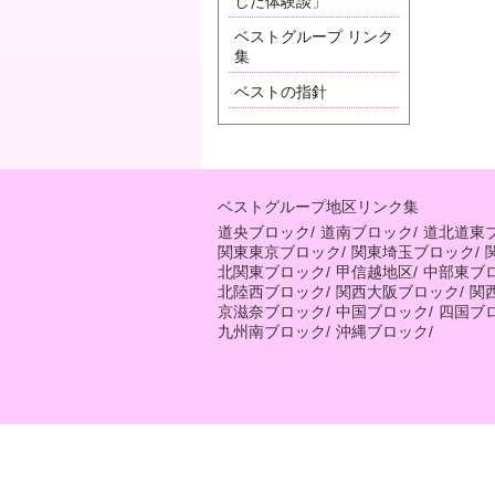
した体験談」
ベストグループ リンク
集
ベストの指針
ベストグループ地区リンク集
道央ブロック
/
道南ブロック
/
道北道東
関東東京ブロック
/
関東埼玉ブロック
/
北関東ブロック
/
甲信越地区
/
中部東ブ
北陸西ブロック
/
関西大阪ブロック
/
関
京滋奈ブロック
/
中国ブロック
/
四国ブ
九州南ブロック
/
沖縄ブロック
/