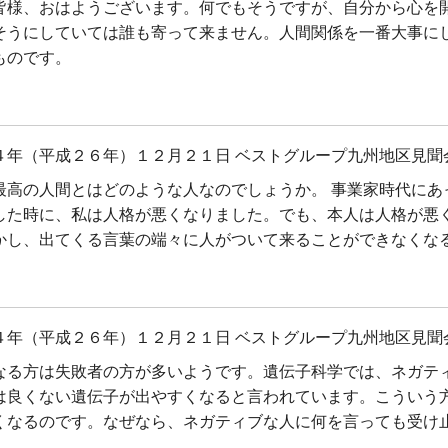
皆様、おはようございます。何でもそうですが、自分から心を
そうにしていては誰も寄って来ません。人間関係を一番大事に
ものです。
４年（平成２６年）１２月２１日 ベストグループ九州地区見聞
最高の人間とはどのような人なのでしょうか。 事業家時代にあ
した時に、私は人格が悪くなりました。でも、本人は人格が悪
かし、出てくる言葉の端々に人がついて来ることができなくな
４年（平成２６年）１２月２１日 ベストグループ九州地区見聞
なる方は失敗者の方が多いようです。遺伝子科学では、ネガテ
は良くない遺伝子が出やすくなると言われています。こういう
くなるのです。なぜなら、ネガティブな人に何を言っても受け