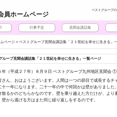
ベストグループの
会員ホームページ
介
行事予定
見聞会講話集
ームページ
>
ベストグループ見聞会講話集「２１世紀を幸せに生きる」
グループ見聞会講話集「２１世紀を幸せに生きる」一覧ページ
５年（平成２７年）８月９日 ベストグループ九州地区見聞会 ①
皆さん、おはようございます。人間は一つの節目で成長するチ
二十一年になります。二十一年の中で何回かは壁がありました
け散るかのどちらかなのです。壁を乗り越えた方だけが、より
、壁から逃げる方はまた同じ繰り返しをするのです。