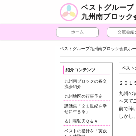
ベストグループ
九州南ブロック
ホーム
交流会紹
ベストグループ九州南ブロック会員ホ
ベスト
紹介コンテンツ
九州南ブロックの各交
２０１
流会紹介
九州の
九州地区の行事予定
へ来て
講話集「２１世紀を幸
前で砕
せに生きる」
しかし
衣川晃弘氏Ｑ＆Ａ
ベストの指針を「実践