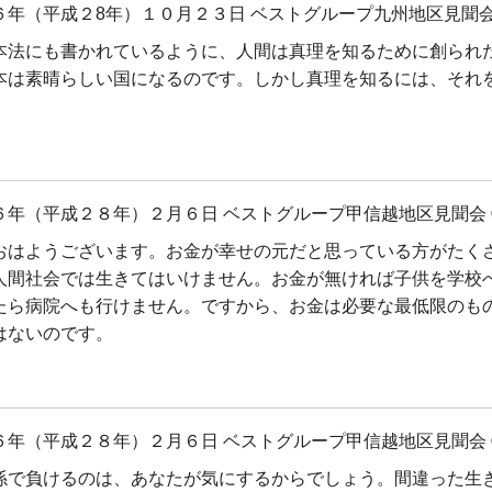
６年（平成２8年）１０月２３日 ベストグループ九州地区見聞会
本法にも書かれているように、人間は真理を知るために創られ
本は素晴らしい国になるのです。しかし真理を知るには、それ
６年（平成２８年）２月６日 ベストグループ甲信越地区見聞会 
おはようございます。お金が幸せの元だと思っている方がたく
人間社会では生きてはいけません。お金が無ければ子供を学校
たら病院へも行けません。ですから、お金は必要な最低限のも
はないのです。
６年（平成２８年）２月６日 ベストグループ甲信越地区見聞会 
係で負けるのは、あなたが気にするからでしょう。間違った生