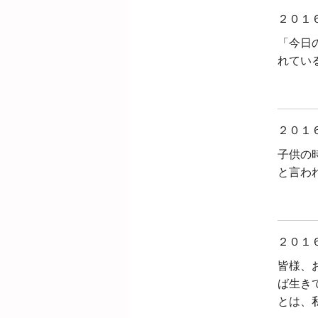
２０１
「今日
れてい
２０１
子供の
と言わ
２０１
皆様、
ば生き
とは、