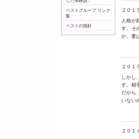
した体験談」
２０１
ベストグループ リンク
集
人格が
ベストの指針
す。そ
か。妻
２０１
しかし
す。相
だから
いない
２０１