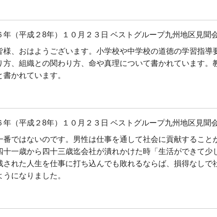
６年（平成２8年）１０月２３日 ベストグループ九州地区見聞会
皆様、おはようございます。小学校や中学校の道徳の学習指導
り方、組織との関わり方、命や真理について書かれています。
と書かれています。
６年（平成２8年）１０月２３日 ベストグループ九州地区見聞会
一番ではないのです。男性は仕事を通して社会に貢献すること
四十一歳から四十三歳迄会社が潰れかけた時「生活ができて少
残された人生を仕事に打ち込んでも敗れるならば、損得なしで
ようになりました。