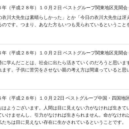
６年（平成２８年）１０月２日 ベストグループ関東地区見聞会 
の衣川大先生は素晴らしかった」とか「今日の衣川大先生は冴
るのです。つまり、あなた方もいつも見られているということ
６年（平成２８年）１０月２日 ベストグループ関東地区見聞会 
時に学んだことは、社会に出たら活きていくのだろうと思いま
れます。子供に苦労をさせない親の考え方は間違っていると思
６年（平成２８年）１０月２2日 ベストグループ中国・四国地区
おはようございます。人間は目に見えない力がなければ生きて
ていけませんし、引力がなければ生きられません。命がなけれ
私たちは目に見えない存在に生かされているということです。