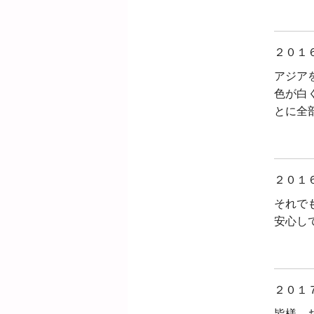
２０１
アジア
色が白
とに全
２０１
それで
安心し
２０１
皆様、