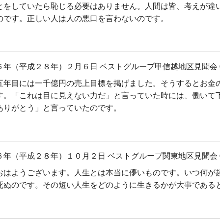
とをしていたら恥じる必要はありません。人間は皆、考えが違
のです。正しい人は人の悪口を言わないのです。
６年（平成２８年）２月６日 ベストグループ甲信越地区見聞会 
五年目には一千億円の売上目標を掲げました。そうするとお金
す。「これは目に見えない力だ」と言っていた時には、働いて
ありがとう」と言っていたのです。
６年（平成２８年）１０月２日 ベストグループ関東地区見聞会 
おはようございます。人生とは本当に儚いものです。いつ何が
死ぬのです。その短い人生をどのように生きるかが大事である