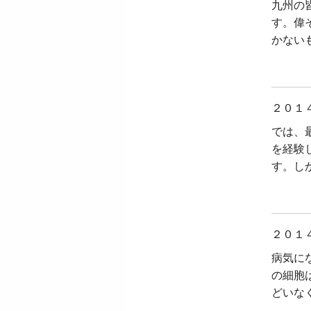
九州の
す。偉
かない
２０１
では、
を経験
す。し
２０１
病気に
の細胞
どいな