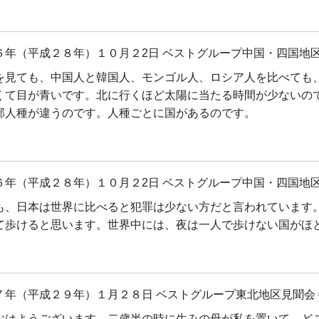
６年（平成２８年）１０月２2日 ベストグループ中国・四国地区
を見ても、中国人と韓国人、モンゴル人、ロシア人を比べても
くて目が青いです。北に行くほど太陽に当たる時間が少ないの
部人種が違うのです。人種ごとに国があるのです。
６年（平成２８年）１０月２2日 ベストグループ中国・四国地区
も、日本は世界に比べると犯罪は少ない方だと言われています
て歩けると思います。世界中には、夜は一人で歩けない国がほ
７年（平成２９年）１月２８日 ベストグループ東北地区見聞会 
おはようございます。二歳半の時に生みの母が私を置いて、ど