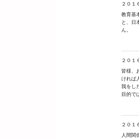
２０１
教育基
と、日
ん。
２０１
皆様、
ければ
我をし
目的で
２０１
人間関