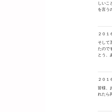
しいこ
を言う
２０１
そして
たので
とう、
２０１
皆様、
れたら